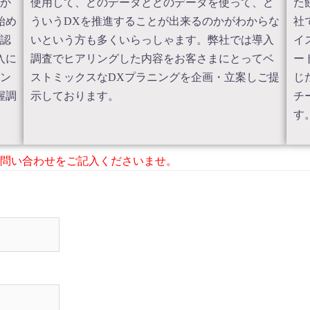
か
使用して、どのデータとどのデータを使って、ど
た
始め
ういうDXを推進することが出来るのかがわからな
社
認
いという方も多くいらっしゃます。弊社では導入
イ
入に
調査でヒアリングした内容をお客さまにとってベ
ー
ン
ストミックスなDXプラニングを企画・立案しご提
じ
握調
示しております。
チ
す
問い合わせをご記入くださいませ。