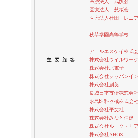
医療法人 成蹊会
医療法人 慈桜会
医療法人社団 レニ
秋草学園高等学校
アールエスケイ株式
主 要 顧 客
株式会社ウイルワー
株式会社北電子
株式会社ジャパンイ
株式会社創英
長城日本技研株式会
永島医科器械株式会
株式会社平文社
株式会社みなと住建
株式会社ルーク・リ
株式会社AHGS