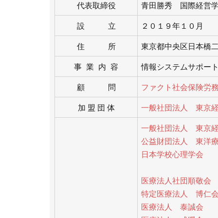
代表取締役
青田勝秀 国際経営
設 立
２０１９年１０月
住 所
東京都中央区日本橋二
事 業 内 容
情報システムサポート
顧 問
ファクト社会保険労
加 盟 団 体
一般社団法人 東京
一般社団法人 東京
公益財団法人 東洋
日本学校心理学会
医療法人社団順敬会
特定医療法人 博仁
医療法人 泰誠会