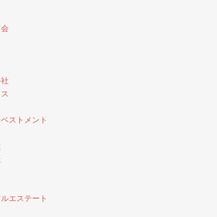
ア会
会社
クス
ンベストメント
社
社
アルエステート