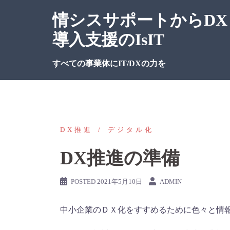
Skip
情シスサポートからDX
to
content
導入支援のIsIT
すべての事業体にIT/DXの力を
DX推進
デジタル化
DX推進の準備
POSTED
2021年5月10日
ADMIN
中小企業のＤＸ化をすすめるために色々と情